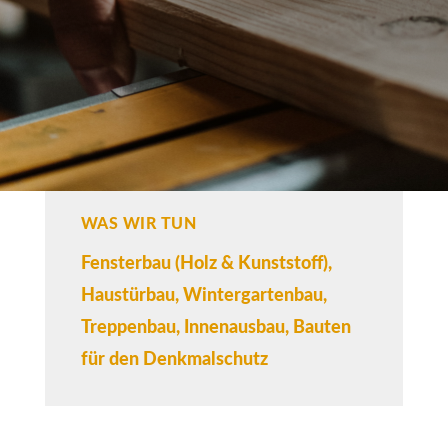
WAS WIR TUN
Fensterbau (Holz & Kunststoff),
Haustürbau, Wintergartenbau,
Treppenbau, Innenausbau, Bauten
für den Denkmalschutz