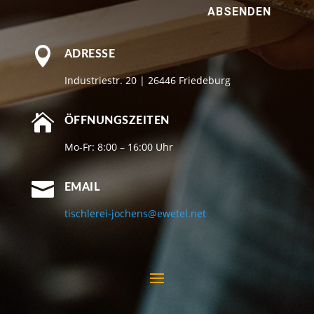
ABSENDEN

ADRESSE
Industriestr. 20 | 26446 Friedeburg

ÖFFNUNGSZEITEN
Mo-Fr: 8:00 – 16:00 Uhr

EMAIL
tischlerei-jochens@ewetel.net