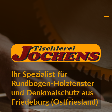
Ihr Spezialist für
Rundbogen-Holzfenster
und Denkmalschutz aus
Friedeburg (Ostfriesland)